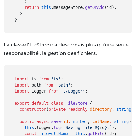
    }
return
this
.messageStore.
getOrAdd
(id);
  }
}
La classe
n'a désormais plus qu'une seule
FileStore
responsabilité : la gestion des fichiers.
import
 fs 
from
'fs'
;
import
 path 
from
'path'
;
import
 Logger 
from
'./Logger'
;
export
default
class
FileStore
 {
constructor
(
private
readonly
directory
:
string
, 
public
async
save
(
id
:
number
, 
catName
:
string
)
:
this
.logger.
log
(
`Saving File ${
id
}.`
);
const
fileFullName
=
this
.
getFile
(id);