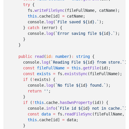
try
 {
      fs.
writeFileSync
(fileFullName, catName);
this
.cache[id] 
=
 catName;
      console.
log
(
`File saved ${
id
}.`
);
    } 
catch
 (error) {
      console.
log
(
`Error saving file ${
id
}.`
);
    }
  }
public
read
(
id
:
number
)
:
string
 {
    console.
log
(
`Reading File ${
id
} from store.`
);
const
fileFullName
=
this
.
getFile
(id);
const
exists
=
 fs.
existsSync
(fileFullName);
if
 (
!
exists) {
      console.
log
(
`No file ${
id
} found.`
);
return
''
;
    }
if
 (
!
this
.cache.
hasOwnProperty
(id)) {
      console.
info
(
`File id ${
id
} not in cache.`
);
const
data
=
 fs.
readFileSync
(fileFullName, 
'
this
.cache[id] 
=
 data;
    }