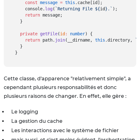
const
message
=
this
.cache[id];
    console.
log
(
`Returning File ${
id
}.`
);
return
 message;
  }
private
getFile
(
id
:
number
) {
return
 path.
join
(__dirname, 
this
.directory, 
`c
  }
}
Cette classe, d'apparence "relativement simple", a
cependant plusieurs responsabilités et donc
plusieurs raisons de changer. En effet, elle gère :
Le logging
La gestion du cache
Les interactions avec le système de fichier
mais aussi, et c'est moins évident, l'orchestration