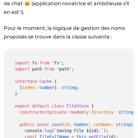
de chat 🐱 (application novatrice et ambitieuse s'il
en est !).
Pour le moment, la logique de gestion des noms
proposés se trouve dans la classe suivante :
import
 fs 
from
'fs'
;
import
 path 
from
'path'
;
interface
Cache
 {
  [
index
:
number
]
:
string
;
}
export
default
class
FileStore
 {
constructor
(
private
readonly
directory
:
string
, 
public
async
save
(
id
:
number
, 
catName
:
string
) {
    console.
log
(
`Saving File ${
id
}.`
);
const
fileFullName
=
this
.
getFile
(id);