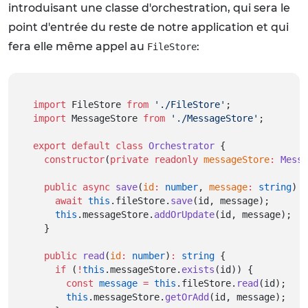
introduisant une classe d'orchestration, qui sera le
point d'entrée du reste de notre application et qui
fera elle même appel au
:
FileStore
import
 FileStore 
from
'./FileStore'
;
import
 MessageStore 
from
'./MessageStore'
;
export
default
class
Orchestrator
 {
constructor
(
private
readonly
messageStore
:
Messa
public
async
save
(
id
:
number
, 
message
:
string
) {
await
this
.fileStore.
save
(id, message);
this
.messageStore.
addOrUpdate
(id, message);
  }
public
read
(
id
:
number
)
:
string
 {
if
 (
!
this
.messageStore.
exists
(id)) {
const
message
=
this
.fileStore.
read
(id);
this
.messageStore.
getOrAdd
(id, message);