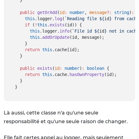
public
getOrAdd
(
id
:
number
, 
message
?:
string
)
:
s
this
.logger.
log
(
`Reading file ${
id
} from cache
if
 (
!
this
.
exists
(id)) {
this
.logger.
info
(
`File id ${
id
} not in cache
this
.
addOrUpdate
(id, message);
    }
return
this
.cache[id];
  }
public
exists
(
id
:
number
)
:
boolean
 {
return
this
.cache.
hasOwnProperty
(id);
  }
}
Là aussi, cette classe n'a qu'une seule
responsabilité et qu'une seule raison de changer.
Elle fait certes appel au logger, mais seulement