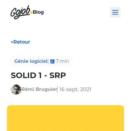
Blog
<
Retour
Génie logiciel
|
7
min
SOLID 1 - SRP
16 sept. 2021
Rémi Bruguier