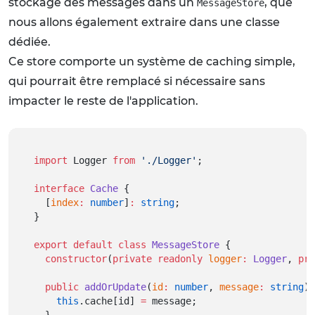
stockage des messages dans un
, que
MessageStore
nous allons également extraire dans une classe
dédiée.
Ce store comporte un système de caching simple,
qui pourrait être remplacé si nécessaire sans
impacter le reste de l'application.
import
 Logger 
from
'./Logger'
;
interface
Cache
 {
  [
index
:
number
]
:
string
;
}
export
default
class
MessageStore
 {
constructor
(
private
readonly
logger
:
Logger
, 
pri
public
addOrUpdate
(
id
:
number
, 
message
:
string
)
:
this
.cache[id] 
=
 message;
  }