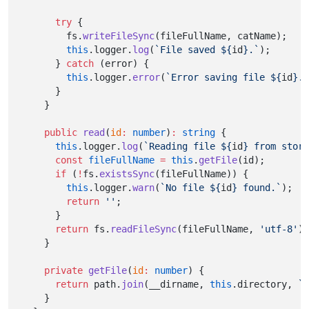
try
 {
      fs.
writeFileSync
(fileFullName, catName);
this
.logger.
log
(
`File saved ${
id
}.`
);
    } 
catch
 (error) {
this
.logger.
error
(
`Error saving file ${
id
}.`
    }
  }
public
read
(
id
:
number
)
:
string
 {
this
.logger.
log
(
`Reading file ${
id
} from store
const
fileFullName
=
this
.
getFile
(id);
if
 (
!
fs.
existsSync
(fileFullName)) {
this
.logger.
warn
(
`No file ${
id
} found.`
);
return
''
;
    }
return
 fs.
readFileSync
(fileFullName, 
'utf-8'
);
  }
private
getFile
(
id
:
number
) {
return
 path.
join
(__dirname, 
this
.directory, 
`c
  }