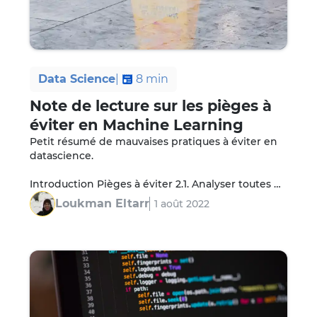
Data Science
|
8
min
Note de lecture sur les pièges à
éviter en Machine Learning
Petit résumé de mauvaises pratiques à éviter en 
datascience.

Introduction Pièges à éviter 2.1. Analyser toutes 
les données

Loukman Eltarr
1 août 2022
 2.2. Ne pas discuter avec les experts du domaine

 2.3. Créer un leak entre l…