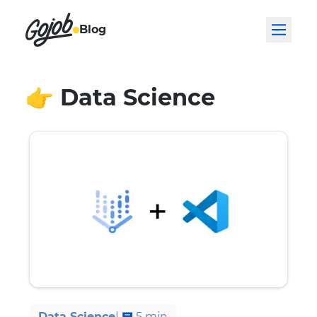
Blog
👉
Data Science
Data Science
|
5
min