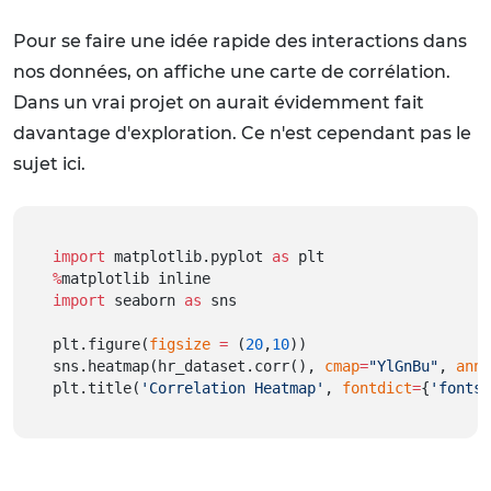
Pour se faire une idée rapide des interactions dans
nos données, on affiche une carte de corrélation.
Dans un vrai projet on aurait évidemment fait
davantage d'exploration. Ce n'est cependant pas le
sujet ici.
import
 matplotlib.pyplot 
as
 plt
%
matplotlib inline
import
 seaborn 
as
 sns
plt.figure(
figsize
=
 (
20
,
10
))
sns.heatmap(hr_dataset.corr(), 
cmap
=
"YlGnBu"
, 
anno
plt.title(
'Correlation Heatmap'
, 
fontdict
=
{
'fontsi