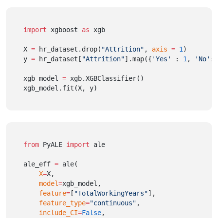
import
 xgboost 
as
 xgb
X 
=
 hr_dataset.drop(
"Attrition"
, 
axis
=
1
)
y 
=
 hr_dataset[
"Attrition"
].map({
'Yes'
 : 
1
, 
'No'
: 
xgb_model 
=
 xgb.XGBClassifier()
xgb_model.fit(X, y)
from
 PyALE 
import
 ale
ale_eff 
=
 ale(
X
=
X,
model
=
xgb_model,
feature
=
[
"TotalWorkingYears"
],
feature_type
=
"continuous"
,
include_CI
=
False
,