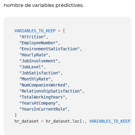
nombre de variables prédictives.
VARIABLES_TO_KEEP
=
 [
"Attrition"
,
"EmployeeNumber"
,
"EnvironmentSatisfaction"
,
"HourlyRate"
,
"JobInvolvement"
,
"JobLevel"
,
"JobSatisfaction"
,
"MonthlyRate"
,
"NumCompaniesWorked"
,
"RelationshipSatisfaction"
,
"TotalWorkingYears"
,
"YearsAtCompany"
,
"YearsInCurrentRole"
,
]
hr_dataset 
=
 hr_dataset.loc[:, 
VARIABLES_TO_KEEP
]