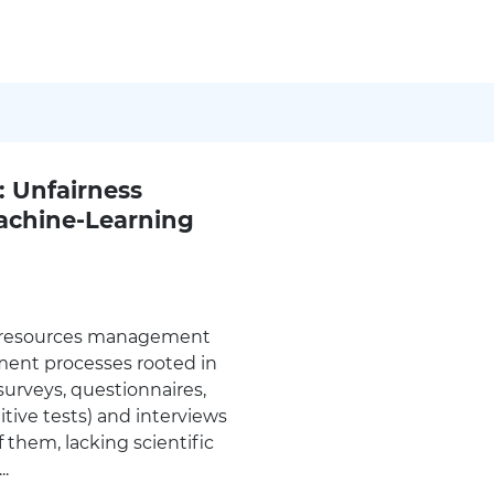
: Unfairness
achine-Learning
 resources management
tment processes rooted in
 surveys, questionnaires,
tive tests) and interviews
f them, lacking scientific
..