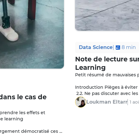
Data Science
|
8
min
Note de lecture su
Learning
Petit résumé de mauvaises pr
Introduction Pièges à éviter 
 2.2. Ne pas discuter avec le
ans le cas de
 2.3. Créer un leak entre l…
Loukman Eltarr
1 ao
rendre les effets et 
e learning

largement démocratisé ces 
plus répandues…