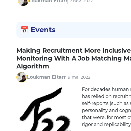
Loukman Eltarr
7 nov. 2022
📅
Events
Making Recruitment More Inclusive
Monitoring With A Job Matching M
Algorithm
Loukman Eltarr
9 mai 2022
For decades human
has relied on recrui
self-reports (such as
personality and cogni
that were, for most o
rigor and replicability.