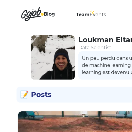
Blog
Team
Events
Loukman Eltar
Data Scientist
Un peu perdu dans u
de machine learning q
learning est devenu 
📝
Posts