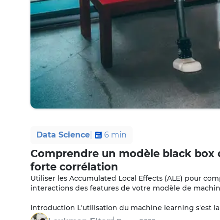
Data Science
|
6
min
Comprendre un modèle black box d
forte corrélation
Utiliser les Accumulated Local Effects (ALE) pour comp
interactions des features de votre modèle de machin
Introduction L'utilisation du machine learning s'est 
derniers années et ses techniques sont de plus en 