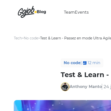
Blog
Team
Events
Tech
>
No code
>
Test & Learn - Passez en mode Ultra Agil
No code
|
12
min
Test & Learn 
24 
Anthony Manto