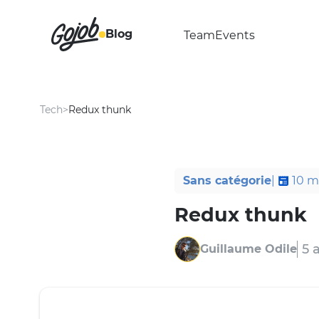
Blog
Team
Events
Tech
>
Redux thunk
Sans catégorie
|
10
m
Redux thunk
5 
Guillaume Odile