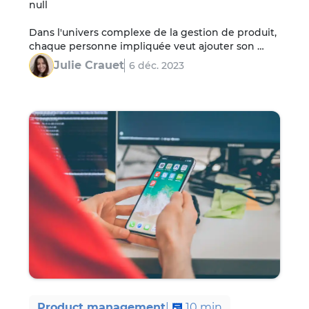
null

Dans l'univers complexe de la gestion de produit, 
chaque personne impliquée veut ajouter son 
ingrédient à la recette : un mojito fraise-
Julie Crauet
6 déc. 2023
moutarde…
Product management
|
10
min